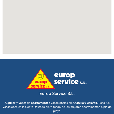
Europ Service S.L.
Alquiler
y
venta
de
apartamentos
vacacionales en
Altafulla y Calafell.
Pasa tus
vacaciones en la Costa Daurada disfrutando de los mejores apartamentos a pie de
playa.