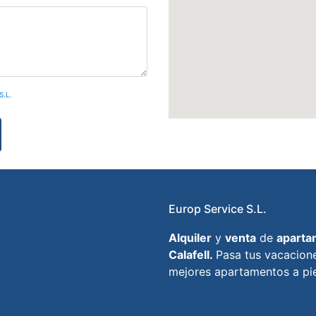
S.L.
Europ Service S.L.
Alquiler
y
venta
de
aparta
Calafell.
Pasa tus vacacione
mejores apartamentos a pie