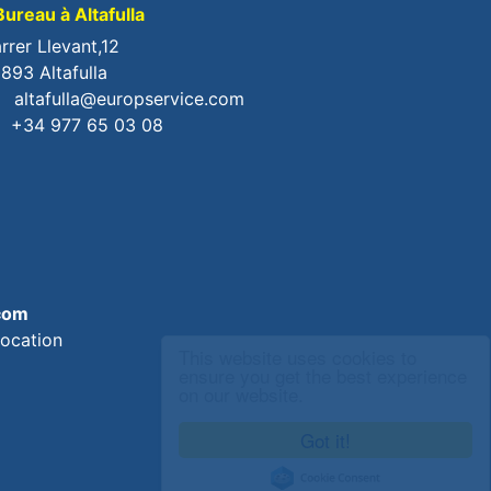
ureau à Altafulla
rrer Llevant,12
893 Altafulla
altafulla@europservice.com
+34 977 65 03 08
com
location
This website uses cookies to
ensure you get the best experience
on our website.
Got it!