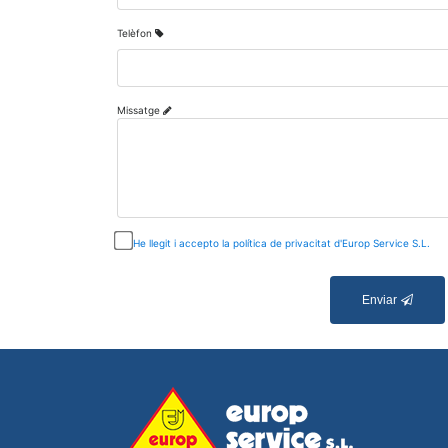
Telèfon
Missatge
He llegit i accepto la política de privacitat d'Europ Service S.L.
Enviar