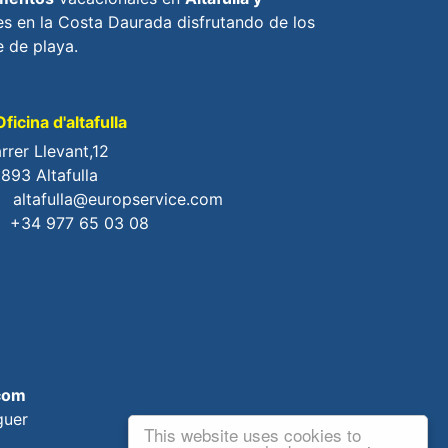
s en la Costa Daurada disfrutando de los
 de playa.
ficina d'altafulla
rrer Llevant,12
893 Altafulla
altafulla@europservice.com
+34 977 65 03 08
com
guer
This website uses cookies to