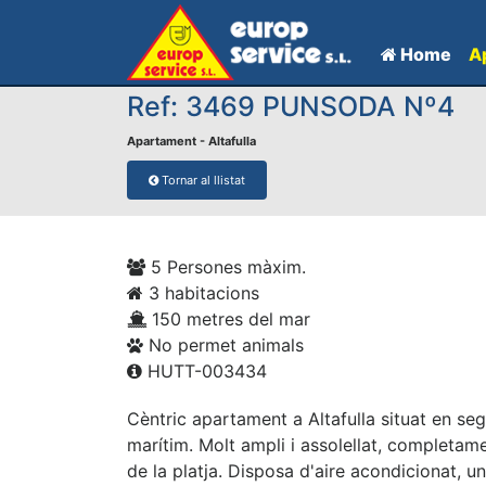
Home
A
Ref: 3469 PUNSODA Nº4
Apartament - Altafulla
Tornar al llistat
5 Persones màxim.
3 habitacions
150 metres del mar
No permet animals
HUTT-003434
Cèntric apartament a Altafulla situat en seg
marítim. Molt ampli i assolellat, completam
de la platja. Disposa d'aire acondicionat, u