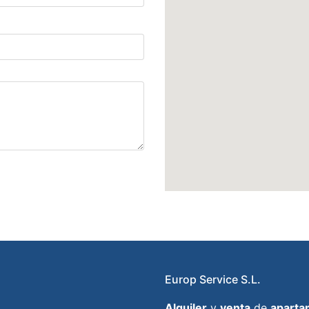
Europ Service S.L.
Alquiler
y
venta
de
aparta