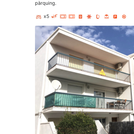
pàrquing.
x5